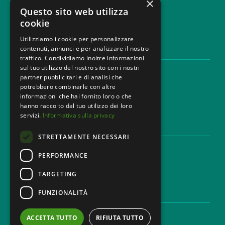
×
info@mbg.legal
Questo sito web utilizza
cookie
Utilizziamo i cookie per personalizzare
contenuti, annunci e per analizzare il nostro
LEGAL AREAS
traffico. Condividiamo inoltre informazioni
sul tuo utilizzo del nostro sito con i nostri
Areas of expertise
partner pubblicitari e di analisi che
Industries
potrebbero combinarle con altre
Law firm
informazioni che hai fornito loro o che
Contacts
hanno raccolto dal tuo utilizzo dei loro
servizi.
Informativa sulla privacy
DISCLAIMER & LEGAL
STRETTAMENTE NECESSARI
Cookie Policy
Privacy Policy
PERFORMANCE
Ethical code
TARGETING
FUNZIONALITÀ
CAREER
Work with us
ACCETTA TUTTO
RIFIUTA TUTTO