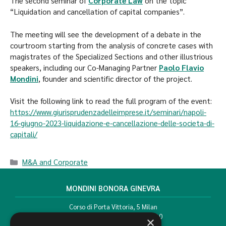
The second seminar of
Corporate Law
on the topic
“Liquidation and cancellation of capital companies”.
The meeting will see the development of a debate in the
courtroom starting from the analysis of concrete cases with
magistrates of the Specialized Sections and other illustrious
speakers, including our Co-Managing Partner
Paolo Flavio
Mondini
, founder and scientific director of the project.
Visit the following link to read the full program of the event:
https://www.giurisprudenzadelleimprese.it/seminari/napoli-
16-giugno-2023-liquidazione-e-cancellazione-delle-societa-di-
capitali/
M&A and Corporate
MONDINI BONORA GINEVRA
Corso di Porta Vittoria, 5 Milan
T. +39 02 777351 F. +39 02 784510
×
info@mbg.legal