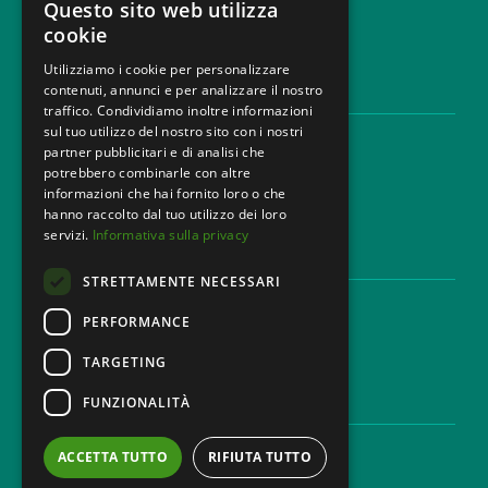
Questo sito web utilizza
cookie
Utilizziamo i cookie per personalizzare
contenuti, annunci e per analizzare il nostro
LEGAL AREAS
traffico. Condividiamo inoltre informazioni
sul tuo utilizzo del nostro sito con i nostri
Areas of expertise
partner pubblicitari e di analisi che
Industries
potrebbero combinarle con altre
Law firm
informazioni che hai fornito loro o che
Contacts
hanno raccolto dal tuo utilizzo dei loro
servizi.
Informativa sulla privacy
DISCLAIMER & LEGAL
STRETTAMENTE NECESSARI
Cookie Policy
Privacy Policy
PERFORMANCE
Ethical code
TARGETING
FUNZIONALITÀ
CAREER
Work with us
ACCETTA TUTTO
RIFIUTA TUTTO