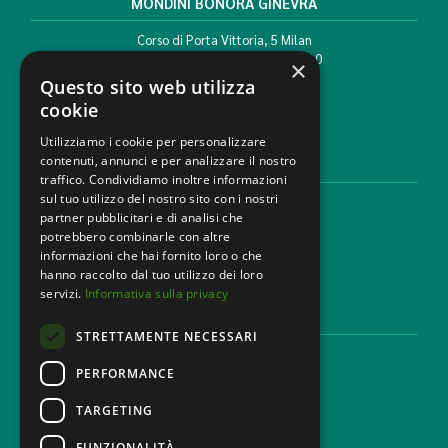
MONDINI BONORA GINEVRA
Corso di Porta Vittoria, 5 Milan
T. +39 02 777351 F. +39 02 784510
×
info@mbg.legal
Questo sito web utilizza
cookie
Utilizziamo i cookie per personalizzare
contenuti, annunci e per analizzare il nostro
LEGAL AREAS
traffico. Condividiamo inoltre informazioni
sul tuo utilizzo del nostro sito con i nostri
Areas of expertise
partner pubblicitari e di analisi che
Industries
potrebbero combinarle con altre
Law firm
informazioni che hai fornito loro o che
Contacts
hanno raccolto dal tuo utilizzo dei loro
servizi.
Informativa sulla privacy
DISCLAIMER & LEGAL
STRETTAMENTE NECESSARI
Cookie Policy
Privacy Policy
PERFORMANCE
Ethical code
TARGETING
FUNZIONALITÀ